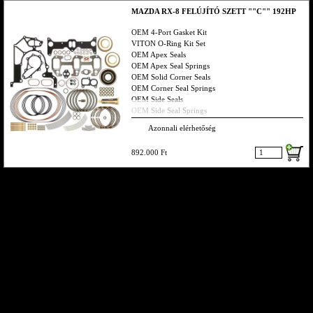
MAZDA RX-8 FELÚJÍTÓ SZETT ""C"" 192HP
OEM 4-Port Gasket Kit
VITON O-Ring Kit Set
OEM Apex Seals
OEM Apex Seal Springs
OEM Solid Corner Seals
OEM Corner Seal Springs
OEM Side Seals
OEM Side Seal Springs
OEM Cut Off Seal
Azonnali elérhetőség
OEM Cut Off Seal Springs
OEM Metal Oil Control Rings
892.000 Ft
OEM Oil Ring Springs
OEM Front & Rear Main Seals
RP Thermal Pellet
OEM Rotor Bearings
OEM Main Gear Bearings
Ha valamit nem találsz hívj bátran vagy küldj emailt,
smst s visszahívlak