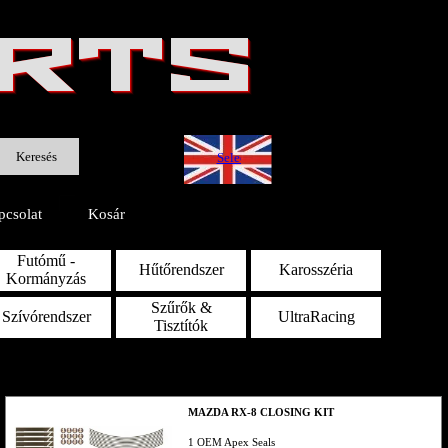
ARTS
Keresés
Select Language
▼
pcsolat
Kosár
Futómű -
Hűtőrendszer
Karosszéria
Kormányzás
Szűrők &
Szívórendszer
UltraRacing
Tisztítók
MAZDA RX-8 CLOSING KIT
1 OEM Apex Seals