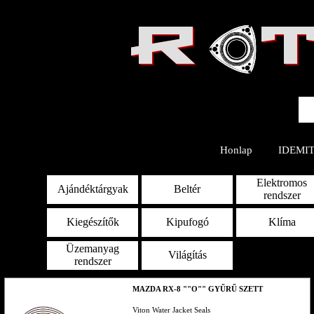
R  
Honlap
IDEMI
Elektromos
Ajándéktárgyak
Beltér
rendszer
Kiegészítők
Kipufogó
Klíma
Üzemanyag
Világítás
rendszer
MAZDA RX-8 ""O"" GYŰRŰ SZETT
Viton Water Jacket Seals