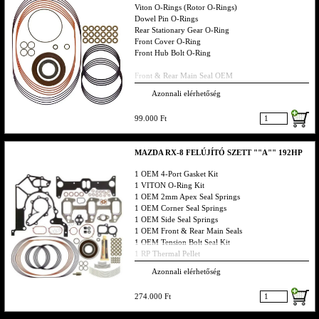
Viton O-Rings (Rotor O-Rings)
Dowel Pin O-Rings
Rear Stationary Gear O-Ring
Front Cover O-Ring
Front Hub Bolt O-Ring
Front & Rear Main Seal OEM
(18) Tension Bolt Seals OEM
Azonnali elérhetőség
99.000 Ft
MAZDA RX-8 FELÚJÍTÓ SZETT ""A"" 192HP
1 OEM 4-Port Gasket Kit
1 VITON O-Ring Kit
1 OEM 2mm Apex Seal Springs
1 OEM Corner Seal Springs
1 OEM Side Seal Springs
1 OEM Front & Rear Main Seals
1 OEM Tension Bolt Seal Kit
1 RP Thermal Pellet
Azonnali elérhetőség
Ha valamit nem találsz hívj bátran vagy küldj emailt,
smst s visszahívlak
274.000 Ft