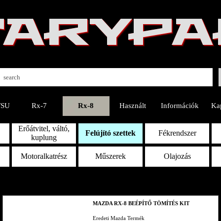
 TARYP
TSU
Rx-7
Rx-8
Használt
Információk
Ka
Erőátvitel, váltó,
Felújító szettek
Fékrendszer
kuplung
Motoralkatrész
Műszerek
Olajozás
MAZDA RX-8 BEÉPÍTŐ TÖMÍTÉS KIT
Eredeti Mazda Termék