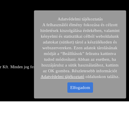
Adatvédelmi tájékoztatás
A felhasználói élmény fokozása és célzott
hirdetések kiszolgálása érdekében, valamint
kényelmi és statisztikai célból weboldalunk
adatokat (sütiket) tárol a készülékeden és
webszervereken. Ezen adatok tárolásának
módját a “Beállítások” feliratra kattintva
tudod módosítani. Abban az esetben, ha
hozzájárulsz a sütik használatához, kattints
 Kft. Minden jog fenntartava.
az OK gombra. Részletesebb információt
Adatvédelmi tájékoztató
oldalunkon találsz.
Elfogadom