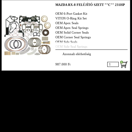
smst s visszahívlak
MAZDA RX-8 FELÚJÍTÓ SZETT ""C"" 231HP
OEM 6-Port Gasket Kit
VITON O-Ring Kit Set
OEM Apex Seals
OEM Apex Seal Springs
OEM Solid Corner Seals
OEM Corner Seal Springs
OEM Side Seals
OEM Side Seal Springs
OEM Cut Off Seal
Azonnali elérhetőség
OEM Cut Off Seal Springs
OEM Metal Oil Control Rings
987.000 Ft
OEM Oil Ring Springs
OEM Front & Rear Main Seals
RP Thermal Pellet
OEM Rotor Bearings
OEM Main Gear Bearings
Ha valamit nem találsz hívj bátran vagy küldj emailt,
smst s visszahívlak