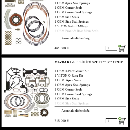
1 OEM Apex Seal Springs
1 OEM Corner Seals
1 OEM Corner Seal Springs
1 OEM Side Seals
1 OEM Side Seal Springs
1 VITON Rotor O-Rings
1 OEM Front & Rear Main Seals
1 RP Thermal Pellet
Azonnali elérhetőség
1 VITON Water Jacket Seals
4 VITON Dowel Pin O-Rings
461.000 Ft
1 VITON Stationary Rear Gear O-Ring
1 VITON Front Hub Bolt O-Ring
1 OEM Oil Pickup Tube O-Ring
MAZDA RX-8 FELÚJÍTÓ SZETT ""B"" 192HP
1 OEM Tension Bolt Seal Kit
1 OEM 4-Port Gasket Kit
1 VITON O-Ring Kit
Ha valamit nem találsz hívj bátran vagy küldj emailt,
1 OEM Apex Seals
smst s visszahívlak
1 OEM Apex Seal Springs
1 OEM Corner Seals
1 OEM Corner Seal Springs
1 OEM Side Seals
1 OEM Side Seal Springs
1 OEM Metal Oil Control Rings
Azonnali elérhetőség
1 OEM Front & Rear Main Seals
1 RP Thermal Pellet
715.000 Ft
Ha valamit nem találsz hívj bátran vagy küldj emailt,