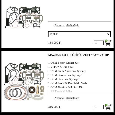
Azonnali elérhetőség
134.000 Ft
MAZDA RX-8 FELÚJÍTÓ SZETT ""A"" 231HP
1 OEM 6-port Gasket Kit
1 VITON O-Ring Kit
1 OEM 2mm Apex Seal Springs
1 OEM Corner Seal Springs
1 OEM Side Seal Springs
1 OEM Front & Rear Main Seals
1 OEM Tension Bolt Seal Kit
1 RP Thermal Pellet
Azonnali elérhetőség
Ha valamit nem találsz hívj bátran vagy küldj emailt,
smst s visszahívlak
316.000 Ft