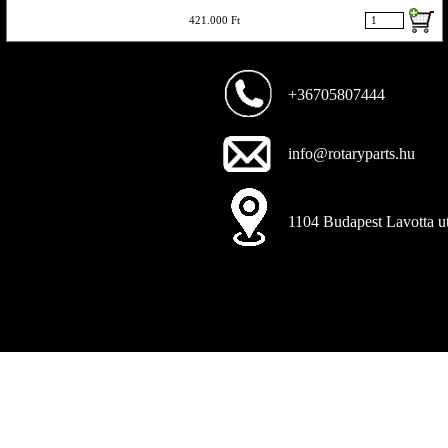
421.000 Ft
Ha valamit nem találsz hívj bátran vagy küldj emailt,
smst s visszahívlak
+36705807444
info@rotaryparts.hu
1104 Budapest Lavotta ut