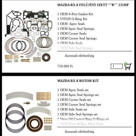
MAZDA RX-8 FELÚJÍTÓ SZETT ""B"" 231HP
1 OEM 6-Port Gasket Kit
1 VITON O-Ring Kit
1 OEM Apex Seals
1 OEM Apex Seal Springs
1 OEM Corner Seals
1 OEM Corner Seal Springs
1 OEM Side Seals
1 OEM Side Seal Springs
1 OEM Metal Oil Control Rings
Azonnali elérhetőség
1 OEM Front & Rear Main Seals
1 RP Thermal Pellet
750.000 Ft
Ha valamit nem találsz hívj bátran vagy küldj emailt,
MAZDA RX-8 ROTOR KIT
smst s visszahívlak
1 OEM Apex Seals set
1 OEM Apex Seal Springs set
1 OEM Corner Seals set
1 OEM Corner Seal Springs set
1 OEM Side Seals set
1 OEM Side Seal Springs set
1 Viton Oil Control Ring O-Rings set
1 OEM Front & Rear Main Seals
1 Thermal Pellet
Azonnali elérhetőség